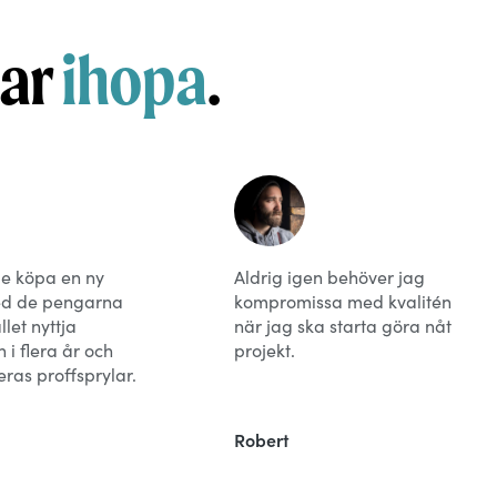
kar
ihopa
.
e köpa en ny
Aldrig igen behöver jag
ed de pengarna
kompromissa med kvalitén
llet nyttja
när jag ska starta göra nåt
i flera år och
projekt.
ras proffsprylar.
Robert