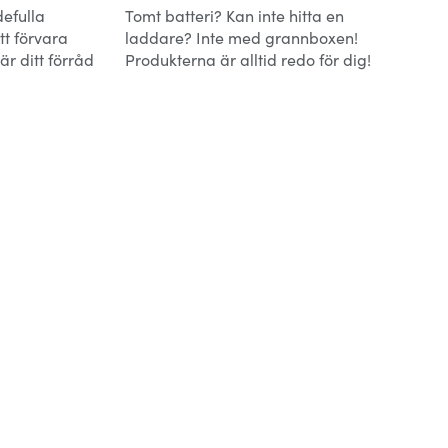
defulla
Tomt batteri? Kan inte hitta en
t förvara
laddare? Inte med grannboxen!
r ditt förråd
Produkterna är alltid redo för dig!