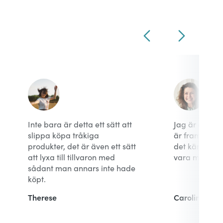
Inte bara är detta ett sätt att
Jag är överty
slippa köpa tråkiga
är framtiden 
produkter, det är även ett sätt
det känns sp
att lyxa till tillvaron med
vara med i st
sådant man annars inte hade
köpt.
Therese
Caroline