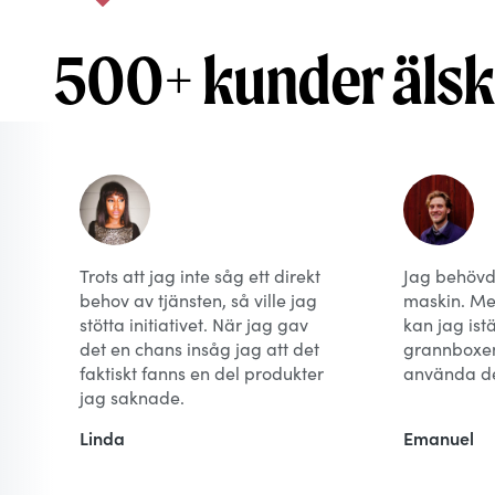
500+ kunder äls
Trots att jag inte såg ett direkt
Jag behövd
behov av tjänsten, så ville jag
maskin. M
stötta initiativet. När jag gav
kan jag istä
det en chans insåg jag att det
grannboxen 
faktiskt fanns en del produkter
använda de
jag saknade.
Linda
Emanuel