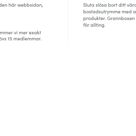
 den här webbsidan,
Sluta slösa bort ditt vär
bostadsutrymme med at
produkter. Grannboxen ä
för allting.
ämmer vi mer exakt
ehövs 15 medlemmar.