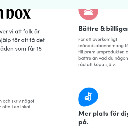
n box
Bättre & billliga
r vi att folk är
älp för att få det
För ett överkomligt
månadsabonnemang får
mråden som får 15
till premiumprodukter, d
bättre än vad du någon
råd att köpa själv.
an och skriv något
 ofta i en lokal
Mer plats för di
på.