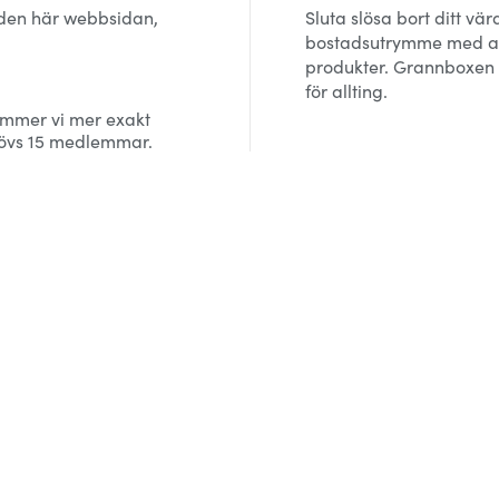
 den här webbsidan,
Sluta slösa bort ditt vär
bostadsutrymme med at
produkter. Grannboxen ä
för allting.
ämmer vi mer exakt
ehövs 15 medlemmar.