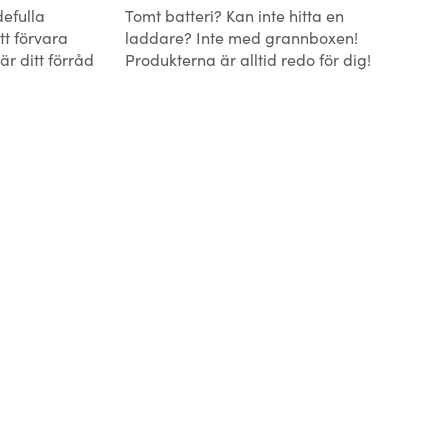
defulla
Tomt batteri? Kan inte hitta en
t förvara
laddare? Inte med grannboxen!
r ditt förråd
Produkterna är alltid redo för dig!