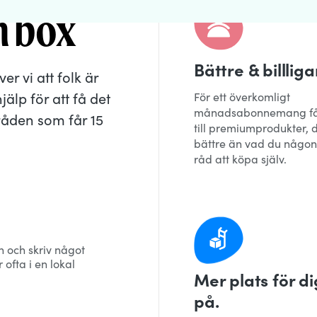
n box
Bättre & billliga
r vi att folk är
älp för att få det
För ett överkomligt
månadsabonnemang får
mråden som får 15
till premiumprodukter, d
bättre än vad du någon
råd att köpa själv.
an och skriv något
 ofta i en lokal
Mer plats för di
på.