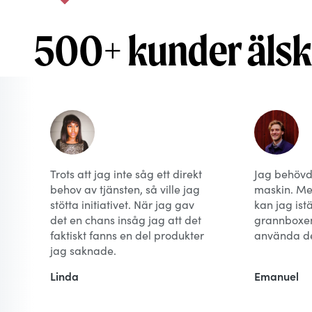
500+ kunder äls
Trots att jag inte såg ett direkt
Jag behövd
behov av tjänsten, så ville jag
maskin. M
stötta initiativet. När jag gav
kan jag istä
det en chans insåg jag att det
grannboxen 
faktiskt fanns en del produkter
använda de
jag saknade.
Linda
Emanuel