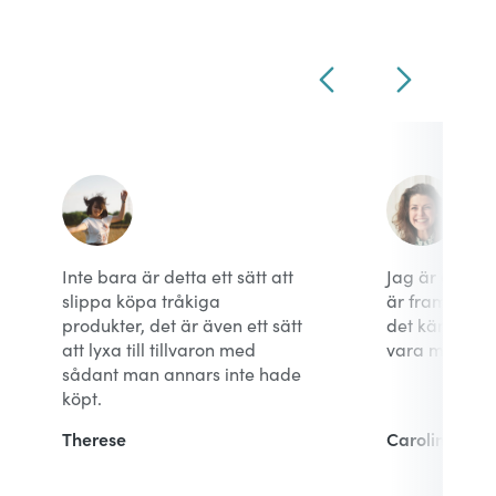
Inte bara är detta ett sätt att
Jag är överty
slippa köpa tråkiga
är framtiden 
produkter, det är även ett sätt
det känns sp
att lyxa till tillvaron med
vara med i st
sådant man annars inte hade
köpt.
Therese
Caroline