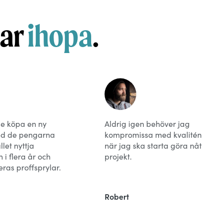
kar
ihopa
.
e köpa en ny
Aldrig igen behöver jag
ed de pengarna
kompromissa med kvalitén
llet nyttja
när jag ska starta göra nåt
i flera år och
projekt.
ras proffsprylar.
Robert