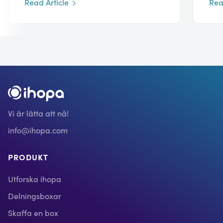
Read Article
Rea
Vi är lätta att nå!
info@ihopa.com
PRODUKT
Utforska ihopa
Delningsboxar
Skaffa en box