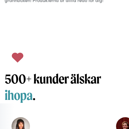
grannboxen! Produkterna är alltid redo för dig!
500+ kunder älskar
ihopa
.