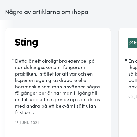
Några av artiklarna om ihopa
"
Detta är ett otroligt bra exempel på
"
En 
när delningsekonomi fungerar i
iho
praktiken. Istället för att var och en
så 
köper en egen gräsklippare eller
bat
borrmaskin som man använder några
anv
få gånger per år har man tillgång till
29 J
en full uppsättning redskap som delas
med andra på ett bekvämt sätt utan
friktion...
17 JUNI, 2021