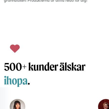
grannboxen! Produkterna är alltid redo för dig!
500+ kunder älskar
ihopa
.