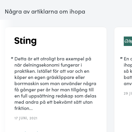
Några av artiklarna om ihopa
"
Detta är ett otroligt bra exempel på
"
En 
när delningsekonomi fungerar i
iho
praktiken. Istället för att var och en
så 
köper en egen gräsklippare eller
bat
borrmaskin som man använder några
anv
få gånger per år har man tillgång till
29 J
en full uppsättning redskap som delas
med andra på ett bekvämt sätt utan
friktion...
17 JUNI, 2021