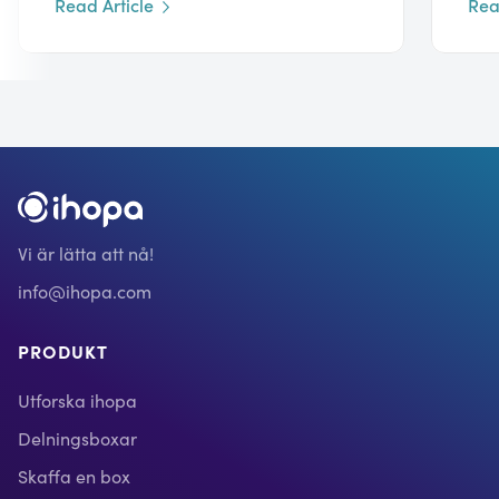
Read Article
Rea
Vi är lätta att nå!
info@ihopa.com
PRODUKT
Utforska ihopa
Delningsboxar
Skaffa en box